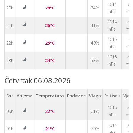
↑
1014
20h
28°C
34%
hPa
m/
1014
↑
21h
26°C
41%
hPa
m/
1015
↑
22h
25°C
49%
hPa
m/
↑
1015
23h
24°C
53%
hPa
m/
Četvrtak 06.08.2026
Sat
Vrijeme
Temperatura
Padavine
Vlaga
Pritisak
Vjet
↑
1015
00h
22°C
61%
hPa
m/
↑
1014
01h
21°C
70%
hPa
m/