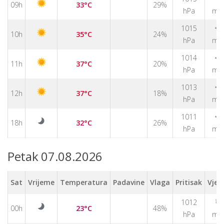
09h
33°C
29%
hPa
m/
1015
↑
10h
35°C
24%
hPa
m/
1014
↑
11h
37°C
20%
hPa
m/
↑
1013
12h
37°C
18%
hPa
m/
↑
1011
18h
32°C
26%
hPa
m/
Petak 07.08.2026
Sat
Vrijeme
Temperatura
Padavine
Vlaga
Pritisak
Vjet
↑
1012
00h
23°C
48%
hPa
m/