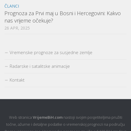
ČLANCI
Prognoza za Prvi maj u Bosni i Hercegovini: Kakvo
nas vrijeme očekuje?
26 APR, 2025
Vremenske prognoze za susjedne zemlje
Radarske i satalitske animacije
Kontakt
Web stranica
VrijemeBiH.com
nastoji svojim posjetiteljima pružiti
točne, ažurne i detaljne podatke o vremenskoj prognozi na području