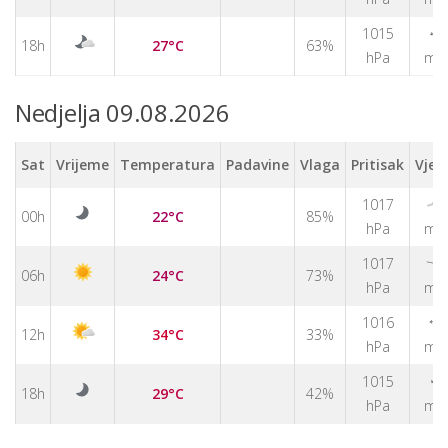
↑
1015
18h
27°C
63%
hPa
m/
Nedjelja 09.08.2026
Sat
Vrijeme
Temperatura
Padavine
Vlaga
Pritisak
Vjet
1017
↑
00h
22°C
85%
hPa
m/
1017
↑
06h
24°C
73%
hPa
m/
1016
↑
12h
34°C
33%
hPa
m/
↑
1015
18h
29°C
42%
hPa
m/