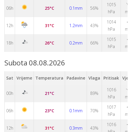
↑
1015
06h
25°C
0.1mm
56%
hPa
m/
↑
1014
12h
31°C
1.2mm
43%
hPa
m/
↑
1015
18h
26°C
0.2mm
66%
hPa
m/
Subota 08.08.2026
Sat
Vrijeme
Temperatura
Padavine
Vlaga
Pritisak
Vjet
1016
↑
00h
21°C
89%
hPa
m/
↑
1017
06h
23°C
0.1mm
70%
hPa
m/
↑
1016
12h
31°C
0.3mm
43%
hPa
m/