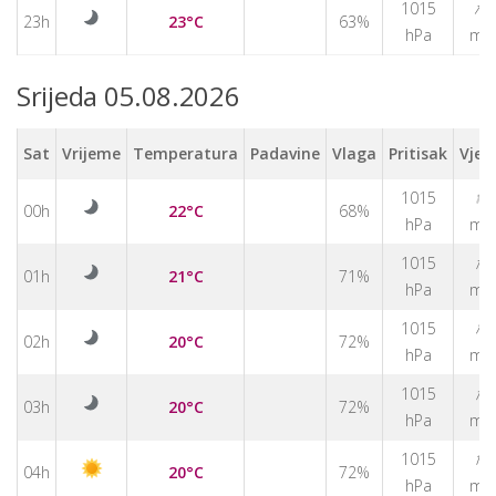
↑
1015
23h
23°C
63%
hPa
m/
Srijeda 05.08.2026
Sat
Vrijeme
Temperatura
Padavine
Vlaga
Pritisak
Vjet
↑
1015
00h
22°C
68%
hPa
m/
↑
1015
01h
21°C
71%
hPa
m/
↑
1015
02h
20°C
72%
hPa
m/
↑
1015
03h
20°C
72%
hPa
m/
↑
1015
04h
20°C
72%
hPa
m/