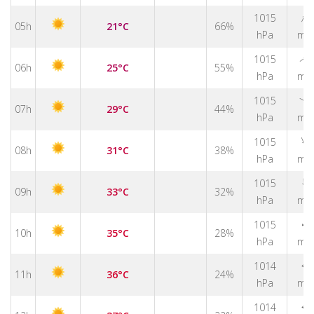
↑
1015
05h
21°C
66%
hPa
m/
↑
1015
06h
25°C
55%
hPa
m/
1015
↑
07h
29°C
44%
hPa
m/
↑
1015
08h
31°C
38%
hPa
m/
↑
1015
09h
33°C
32%
hPa
m/
↑
1015
10h
35°C
28%
hPa
m/
1014
↑
11h
36°C
24%
hPa
m/
1014
↑