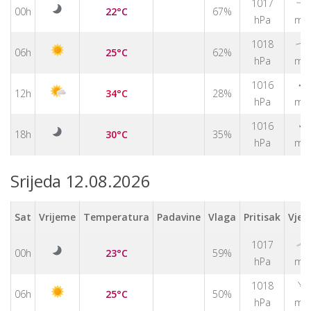
1017
↑
00h
22°C
67%
hPa
m/
1018
↑
06h
25°C
62%
hPa
m/
↑
1016
12h
34°C
28%
hPa
m/
↑
1016
18h
30°C
35%
hPa
m/
Srijeda 12.08.2026
Sat
Vrijeme
Temperatura
Padavine
Vlaga
Pritisak
Vjet
1017
↑
00h
23°C
59%
hPa
m/
↑
1018
06h
25°C
50%
hPa
m/