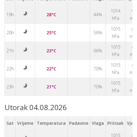
1014
↑
19h
28°C
44%
hPa
m/
↑
1015
20h
25°C
56%
hPa
m/
↑
1015
21h
23°C
66%
hPa
m/
↑
1015
22h
22°C
70%
hPa
m/
↑
1015
23h
21°C
70%
hPa
m/
Utorak 04.08.2026
Sat
Vrijeme
Temperatura
Padavine
Vlaga
Pritisak
Vjet
↑
1015