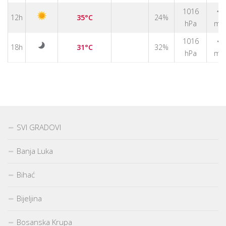
↑
1016
12h
35°C
24%
hPa
m/
↑
1016
18h
31°C
32%
hPa
m/
SVI GRADOVI
Banja Luka
Bihać
Bijeljina
Bosanska Krupa