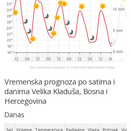
32°
10 mm
30°
28°
26°
24°
5 mm
22°
20°
18°
0 mm
16°
12
00
12
00
12
00
12
00
12
00
12
Izvor vremenske prognoze:
yr.no
(Norveški Meteorološki Institut)
End of interactive chart.
Vremenska prognoza po satima i
danima Velika Kladuša, Bosna i
Hercegovina
Danas
Sat
Vrijeme
Temperatura
Padavine
Vlaga
Pritisak
Vjet