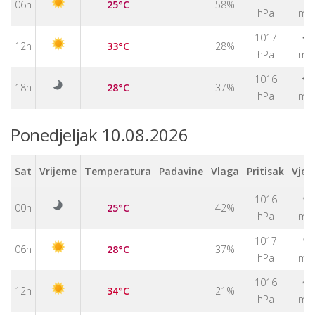
06h
25°C
58%
hPa
m/
1017
↑
12h
33°C
28%
hPa
m/
1016
↑
18h
28°C
37%
hPa
m/
Ponedjeljak 10.08.2026
Sat
Vrijeme
Temperatura
Padavine
Vlaga
Pritisak
Vjet
↑
1016
00h
25°C
42%
hPa
m/
↑
1017
06h
28°C
37%
hPa
m/
↑
1016
12h
34°C
21%
hPa
m/