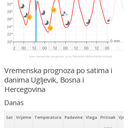
30°
28°
26°
24°
22°
0 mm
20°
12
00
12
00
12
00
12
00
12
00
12
Izvor vremenske prognoze:
yr.no
(Norveški Meteorološki Institut)
End of interactive chart.
Vremenska prognoza po satima i
danima Ugljevik, Bosna i
Hercegovina
Danas
Sat
Vrijeme
Temperatura
Padavine
Vlaga
Pritisak
Vjet