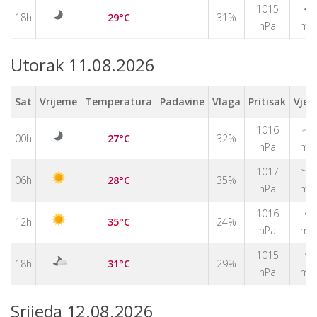
1015
↑
18h
29°C
31%
hPa
m/
Utorak 11.08.2026
Sat
Vrijeme
Temperatura
Padavine
Vlaga
Pritisak
Vjet
1016
↑
00h
27°C
32%
hPa
m/
1017
↑
06h
28°C
35%
hPa
m/
↑
1016
12h
35°C
24%
hPa
m/
↑
1015
18h
31°C
29%
hPa
m/
Srijeda 12.08.2026