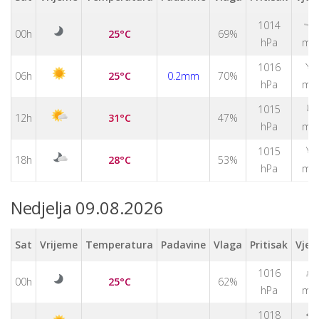
1014
↑
00h
25°C
69%
hPa
m/
↑
1016
06h
25°C
0.2mm
70%
hPa
m/
↑
1015
12h
31°C
47%
hPa
m/
↑
1015
18h
28°C
53%
hPa
m/
Nedjelja 09.08.2026
Sat
Vrijeme
Temperatura
Padavine
Vlaga
Pritisak
Vjet
↑
1016
00h
25°C
62%
hPa
m/
1018
↑