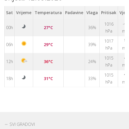
Sat
Vrijeme
Temperatura
Padavine
Vlaga
Pritisak
Vjet
1016
↑
00h
27°C
36%
hPa
m/
↑
1017
06h
29°C
39%
hPa
m/
↑
1015
12h
36°C
24%
hPa
m/
↑
1015
18h
31°C
33%
hPa
m/
SVI GRADOVI