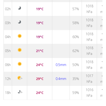
1018
↑
02h
19°C
57%
hPa
m/
1018
↑
03h
19°C
58%
hPa
m/
↑
1018
04h
19°C
60%
hPa
m/
↑
1018
05h
21°C
62%
hPa
m/
1018
↑
06h
24°C
0.5mm
50%
hPa
m/
1017
↑
12h
29°C
0.4mm
35%
hPa
m/
1016
↑
18h
24°C
59%
hPa
m/