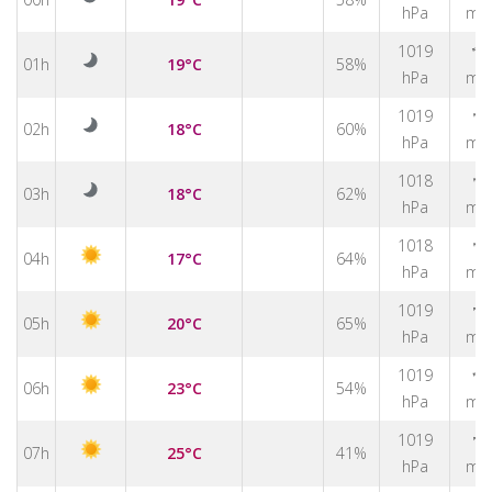
hPa
m/
1019
↑
01h
19°C
58%
hPa
m/
↑
1019
02h
18°C
60%
hPa
m/
↑
1018
03h
18°C
62%
hPa
m/
↑
1018
04h
17°C
64%
hPa
m/
↑
1019
05h
20°C
65%
hPa
m/
↑
1019
06h
23°C
54%
hPa
m/
↑
1019
07h
25°C
41%
hPa
m/