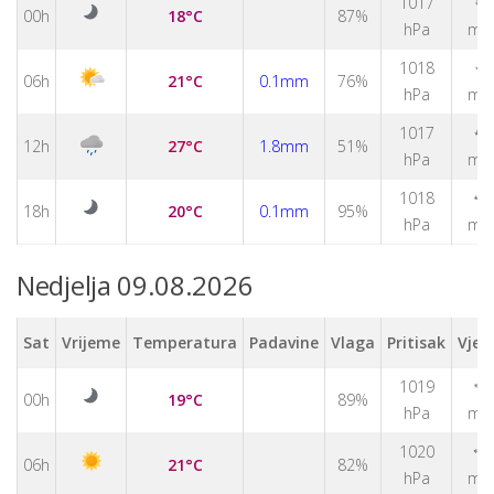
↑
1017
00h
18°C
87%
hPa
m/
↑
1018
06h
21°C
0.1mm
76%
hPa
m/
↑
1017
12h
27°C
1.8mm
51%
hPa
m/
1018
↑
18h
20°C
0.1mm
95%
hPa
m/
Nedjelja 09.08.2026
Sat
Vrijeme
Temperatura
Padavine
Vlaga
Pritisak
Vjet
1019
↑
00h
19°C
89%
hPa
m/
1020
↑
06h
21°C
82%
hPa
m/