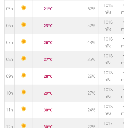
↑
1018
05h
21°C
62%
hPa
m/
↑
1018
06h
23°C
52%
hPa
m/
↑
1018
07h
26°C
43%
hPa
m/
↑
1018
08h
27°C
35%
hPa
m/
↑
1018
09h
28°C
29%
hPa
m/
↑
1018
10h
29°C
27%
hPa
m/
1018
↑
11h
30°C
24%
hPa
m/
1017
↑
12h
30°C
22%