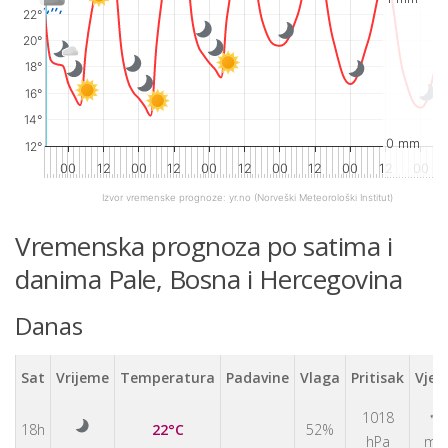
22°
20°
18°
16°
14°
0 mm
12°
00
12
00
12
00
12
00
12
00
12
00
Izvor vremenske prognoze:
yr.no
(Norveški Meteorološki Institut)
End of interactive chart.
Vremenska prognoza po satima i
danima Pale, Bosna i Hercegovina
Danas
Sat
Vrijeme
Temperatura
Padavine
Vlaga
Pritisak
Vjet
↑
1018
18h
22°C
52%
hPa
m/