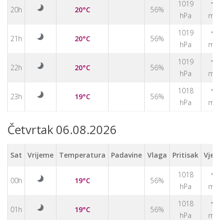
1019
↑
20h
20°C
56%
hPa
m/
↑
1019
21h
20°C
56%
hPa
m/
↑
1019
22h
20°C
56%
hPa
m/
↑
1018
23h
19°C
56%
hPa
m/
Četvrtak 06.08.2026
Sat
Vrijeme
Temperatura
Padavine
Vlaga
Pritisak
Vjet
↑
1018
00h
19°C
56%
hPa
m/
1018
↑
01h
19°C
56%
hPa
m/