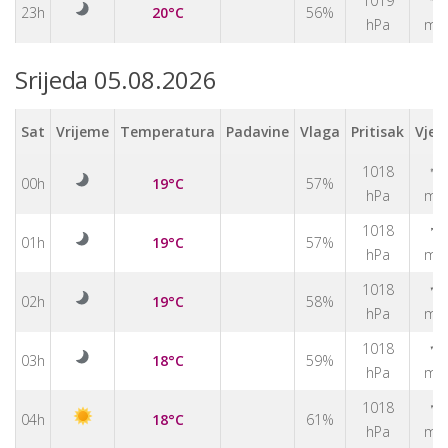
↑
1019
23h
20°C
56%
hPa
m/
Srijeda 05.08.2026
Sat
Vrijeme
Temperatura
Padavine
Vlaga
Pritisak
Vjet
↑
1018
00h
19°C
57%
hPa
m/
↑
1018
01h
19°C
57%
hPa
m/
↑
1018
02h
19°C
58%
hPa
m/
↑
1018
03h
18°C
59%
hPa
m/
↑
1018
04h
18°C
61%
hPa
m/