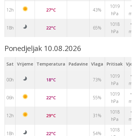
1019
↑
12h
27°C
43%
hPa
m/
1018
↑
18h
22°C
65%
hPa
m/
Ponedjeljak 10.08.2026
Sat
Vrijeme
Temperatura
Padavine
Vlaga
Pritisak
Vjet
↑
1019
00h
18°C
73%
hPa
m/
1019
↑
06h
22°C
55%
hPa
m/
↑
1018
12h
29°C
31%
hPa
m/
↑
1018
18h
22°C
54%