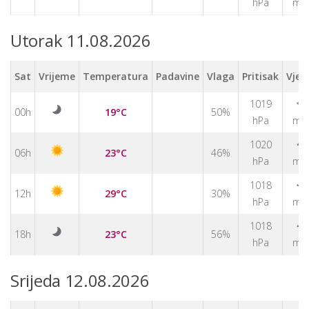
hPa
m/
Utorak 11.08.2026
Sat
Vrijeme
Temperatura
Padavine
Vlaga
Pritisak
Vjet
1019
↑
00h
19°C
50%
hPa
m/
↑
1020
06h
23°C
46%
hPa
m/
1018
↑
12h
29°C
30%
hPa
m/
↑
1018
18h
23°C
56%
hPa
m/
Srijeda 12.08.2026