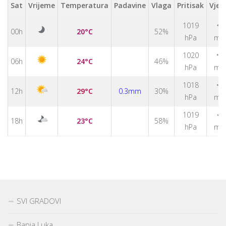
Sat
Vrijeme
Temperatura
Padavine
Vlaga
Pritisak
Vjet
1019
↑
00h
20°C
52%
hPa
m/
1020
↑
06h
24°C
46%
hPa
m/
1018
↑
12h
29°C
0.3mm
30%
hPa
m/
↑
1019
18h
23°C
58%
hPa
m/
SVI GRADOVI
Banja Luka