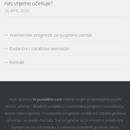
nas vrijeme očekuje?
26 APR, 2025
Vremenske prognoze za susjedne zemlje
Radarske i satalitske animacije
Kontakt
Web stranica
VrijemeBiH.com
nastoji svojim posjetiteljima pružiti
točne, ažurne i detaljne podatke o vremenskoj prognozi na području
Bosne i Hercegovine. Vremenske prognoze za više od 100 BiH gradova
ažuriraju se svakih dva sata. Sve prognoze su prenesene u najboljoj
namjeri da vas informiraju o vremenu pojedinih gradova, ali ne