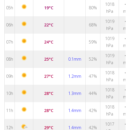
↑
1018
05h
19°C
80%
hPa
m/
↑
1019
06h
22°C
68%
hPa
m/
↑
1019
07h
24°C
59%
hPa
m/
↑
1019
08h
25°C
0.1mm
52%
hPa
m/
1018
↑
09h
27°C
1.2mm
47%
hPa
m/
1018
↑
10h
28°C
1.3mm
44%
hPa
m/
1018
↑
11h
28°C
1.4mm
42%
hPa
m/
1017
↑
12h
29°C
1.4mm
42%