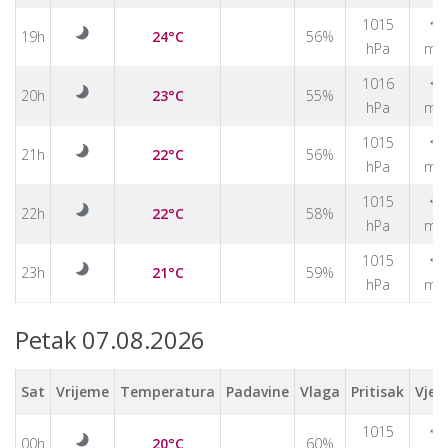
1015
↑
19h
24°C
56%
hPa
m/
1016
↑
20h
23°C
55%
hPa
m/
1015
↑
21h
22°C
56%
hPa
m/
1015
↑
22h
22°C
58%
hPa
m/
1015
↑
23h
21°C
59%
hPa
m/
Petak 07.08.2026
Sat
Vrijeme
Temperatura
Padavine
Vlaga
Pritisak
Vjet
1015
↑
00h
20°C
60%