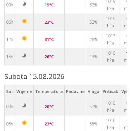
1019
↑
00h
19°C
62%
hPa
m/
1019
↑
06h
23°C
52%
hPa
m/
1017
↑
12h
31°C
28%
hPa
m/
↑
1016
18h
26°C
43%
hPa
m/
Subota 15.08.2026
Sat
Vrijeme
Temperatura
Padavine
Vlaga
Pritisak
Vjet
1016
↑
00h
20°C
57%
hPa
m/
1016
↑
06h
23°C
55%
hPa
m/