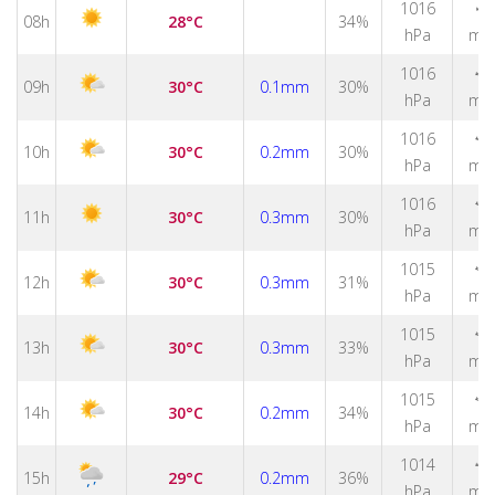
↑
1016
08h
28°C
34%
hPa
m/
↑
1016
09h
30°C
0.1mm
30%
hPa
m/
1016
↑
10h
30°C
0.2mm
30%
hPa
m/
1016
↑
11h
30°C
0.3mm
30%
hPa
m/
1015
↑
12h
30°C
0.3mm
31%
hPa
m/
1015
↑
13h
30°C
0.3mm
33%
hPa
m/
1015
↑
14h
30°C
0.2mm
34%
hPa
m/
↑
1014
15h
29°C
0.2mm
36%
hPa
m/