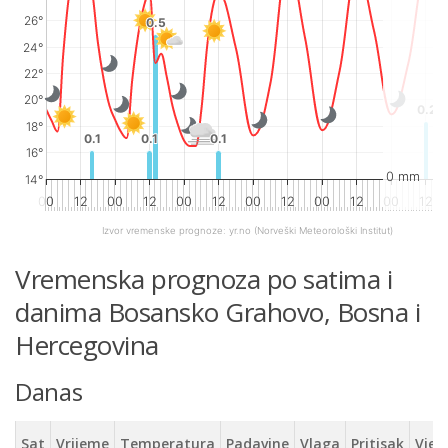
26°
0.5
0.5
24°
22°
20°
0.2
0.2
18°
0.1
0.1
0.1
0.1
0.1
0.1
16°
0 mm
14°
00
12
00
12
00
12
00
12
00
12
00
12
Izvor vremenske prognoze:
yr.no
(Norveški Meteorološki Institut)
End of interactive chart.
Vremenska prognoza po satima i
danima Bosansko Grahovo, Bosna i
Hercegovina
Danas
Sat
Vrijeme
Temperatura
Padavine
Vlaga
Pritisak
Vjet