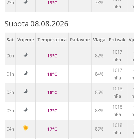
23h
19°C
78%
hPa
m/
Subota 08.08.2026
Sat
Vrijeme
Temperatura
Padavine
Vlaga
Pritisak
Vjet
1017
↑
00h
19°C
82%
hPa
m/
1017
↑
01h
18°C
84%
hPa
m/
1018
↑
02h
18°C
86%
hPa
m/
1018
↑
03h
17°C
88%
hPa
m/
1018
↑
04h
17°C
89%
hPa
m/