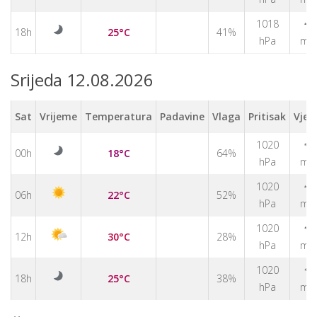
↑
1018
18h
25°C
41%
hPa
m/
Srijeda 12.08.2026
Sat
Vrijeme
Temperatura
Padavine
Vlaga
Pritisak
Vjet
1020
↑
00h
18°C
64%
hPa
m/
1020
↑
06h
22°C
52%
hPa
m/
1020
↑
12h
30°C
28%
hPa
m/
1020
↑
18h
25°C
38%
hPa
m/