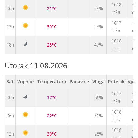
↑
1018
06h
21°C
59%
hPa
m/
↑
1017
12h
30°C
23%
hPa
m/
↑
1016
18h
25°C
47%
hPa
m/
Utorak 11.08.2026
Sat
Vrijeme
Temperatura
Padavine
Vlaga
Pritisak
Vjet
1017
↑
00h
17°C
66%
hPa
m/
1018
↑
06h
22°C
50%
hPa
m/
↑
1018
12h
30°C
28%
hPa
m/