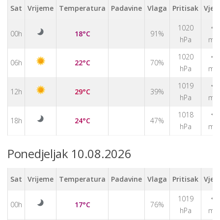
Sat
Vrijeme
Temperatura
Padavine
Vlaga
Pritisak
Vjet
1020
↑
00h
18°C
91%
hPa
m/
↑
1020
06h
22°C
70%
hPa
m/
1019
↑
12h
29°C
39%
hPa
m/
1018
↑
18h
24°C
47%
hPa
m/
Ponedjeljak 10.08.2026
Sat
Vrijeme
Temperatura
Padavine
Vlaga
Pritisak
Vjet
1019
↑
00h
17°C
76%
hPa
m/